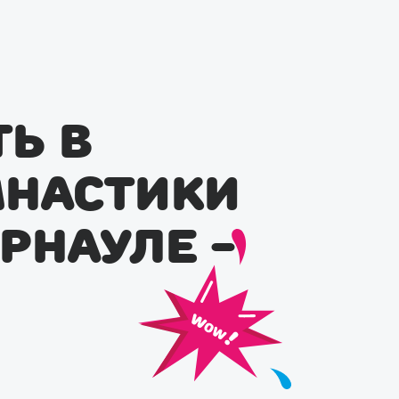
ь в
настики
рнауле -