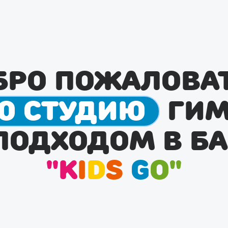
бро пожаловат
ю студию
гим
подходом в Ба
"
K
i
d
s
G
o
"