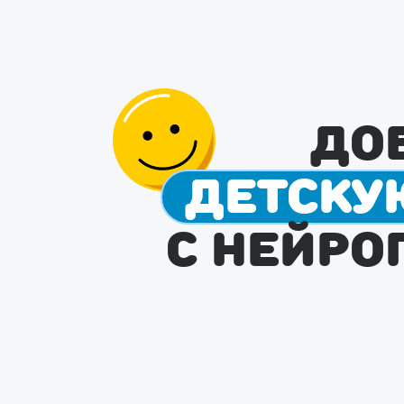
До
детску
с нейро