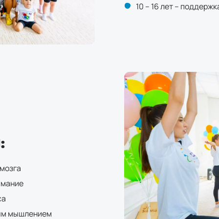
10 – 16 лет – поддерж
:
 мозга
имание
са
ным мышлением