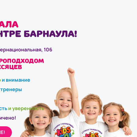
ала
тре Барнаула!
тернациональная, 106
йроподходом
есяцев
ю
и внимание
тренеры
сть
и уверенность
ичено!