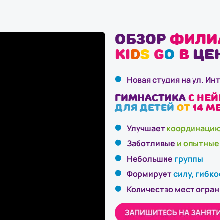
Обзор
фили
K
I
D
S
G
O
в
цен
Новая студия на ул. Ин
Гимнастика
с не
для детей
от
14 м
Улучшает
координаци
Заботливые
и опытные
Небольшие
группы
Формирует
силу, гибко
Количество мест огран