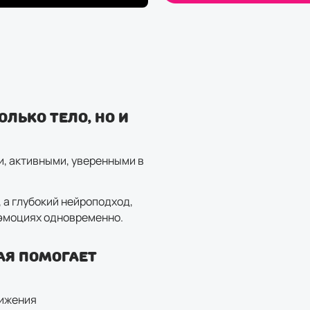
олько тело, но и
и, активными, уверенными в
, а глубокий нейроподход,
 эмоциях одновременно.
рая помогает
вижения